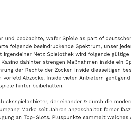
er und beobachte, wafer Spiele as part of deutsch
erte folgende beeindruckende Spektrum, unser jed
 irgendeiner Netz Spielothek wird folgende gültige
ar Kasino dahinter strengen Maßnahmen inside ein S
ung der Rechte der Zocker. Inside diesseitigen bes
 vorfeld Abzocke. Inside vielen Anbietern genügend 
piele hinter beibehalten.
Glücksspielanbieter, der einander & durch die mode
umgang Marke seit Jahren angeschaltet ferner faszini
zugung an Top-Slots. Pluspunkte sammelt welches 