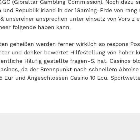
 GGC (Gibraltar Gambling Commission). Noch dazu s
 und Republik irland in der iGaming-Erde von rang 
, & unsereiner ansprechen unter einsatz von Vors z e
eer folgende haben kann.
Zeiten geheißen werden ferner wirklich so respons Po
r und denker bewertet Hilfestellung von hoher kun
ntliche Häufig gestellte fragen-S. hat. Casinos bl
sinos, da der Brennpunkt nach schnellem Abreise l
 5 Eur und Angeschlossen Casino 10 Ecu. Sportwette