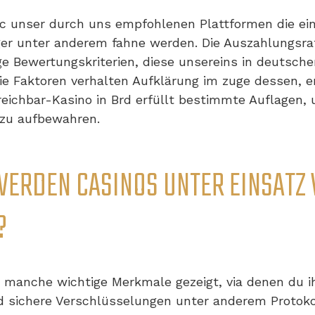
sic unser durch uns empfohlenen Plattformen die ein
ger unter anderem fahne werden. Die Auszahlungsra
e Bewertungskriterien, diese unsereins in deutsche
e Faktoren verhalten Aufklärung im zuge dessen, en
rreichbar-Kasino in Brd erfüllt bestimmte Auflagen,
 zu aufbewahren.
 WERDEN CASINOS UNTER EINSATZ
?
 manche wichtige Merkmale gezeigt, via denen du i
 sichere Verschlüsselungen unter anderem Protokol