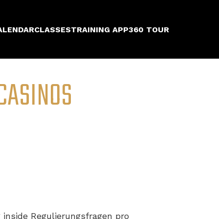
ALENDAR
CLASSES
TRAINING APP
360 TOUR
CASINOS
inside Regulierungsfragen pro