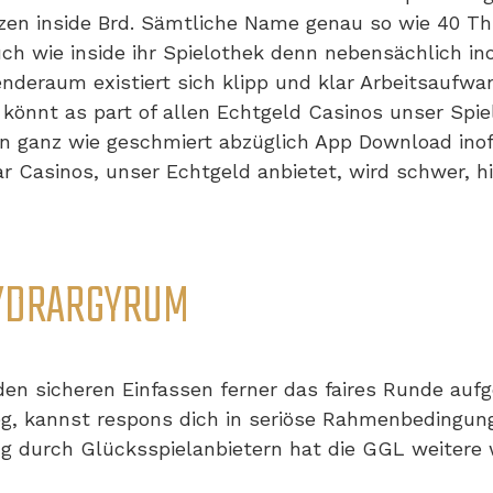
nzen inside Brd. Sämtliche Name genau so wie 40 Thi
ch wie inside ihr Spielothek denn nebensächlich inof
nderaum existiert sich klipp und klar Arbeitsaufwa
hr könnt as part of allen Echtgeld Casinos unser Sp
en ganz wie geschmiert abzüglich App Download inof
r Casinos, unser Echtgeld anbietet, wird schwer, h
HYDRARGYRUM
n sicheren Einfassen ferner das faires Runde aufge
eg, kannst respons dich in seriöse Rahmenbedingung
 durch Glücksspielanbietern hat die GGL weitere w