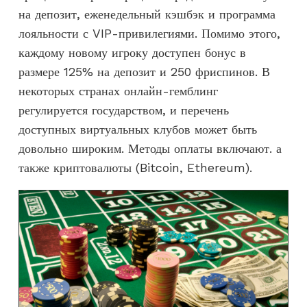
на депозит, еженедельный кэшбэк и программа
лояльности с VIP-привилегиями. Помимо этого,
каждому новому игроку доступен бонус в
размере 125% на депозит и 250 фриспинов. В
некоторых странах онлайн-гемблинг
регулируется государством, и перечень
доступных виртуальных клубов может быть
довольно широким. Методы оплаты включают. а
также криптовалюты (Bitcoin, Ethereum).