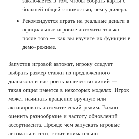
заключается в том, чтобы собрать карты с
большей общей стоимостью, чем у дилера.
Рекомендуется играть на реальные деньги в
официальные игровые автоматы только
после того — как вы изучите их функции в
демо-режиме.
Запустив игровой автомат, игроку следует
выбрать размер ставки из предложенного
диапазона и настроить количество линий —
такая опция имеется в некоторых моделях. Игрок
может начинать вращение вручную или
активировать автоматический режим. Важно
оценить разнообразие и частоту обновлений
ассортимента. Прежде чем запускать игровые
автоматы в сети, стоит внимательно