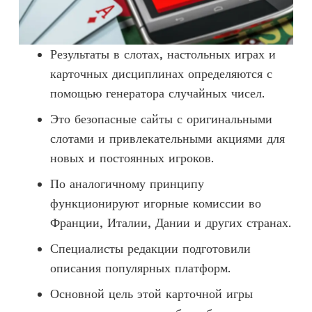
Результаты в слотах, настольных играх и
карточных дисциплинах определяются с
помощью генератора случайных чисел.
Это безопасные сайты с оригинальными
слотами и привлекательными акциями для
новых и постоянных игроков.
По аналогичному принципу
функционируют игорные комиссии во
Франции, Италии, Дании и других странах.
Специалисты редакции подготовили
описания популярных платформ.
Основной цель этой карточной игры