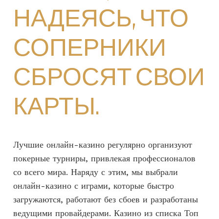
НАДЕЯСЬ, ЧТО
СОПЕРНИКИ
СБРОСЯТ СВОИ
КАРТЫ.
Лучшие онлайн-казино регулярно организуют
покерные турниры, привлекая профессионалов
со всего мира. Наряду с этим, мы выбрали
онлайн-казино с играми, которые быстро
загружаются, работают без сбоев и разработаны
ведущими провайдерами. Казино из списка Топ