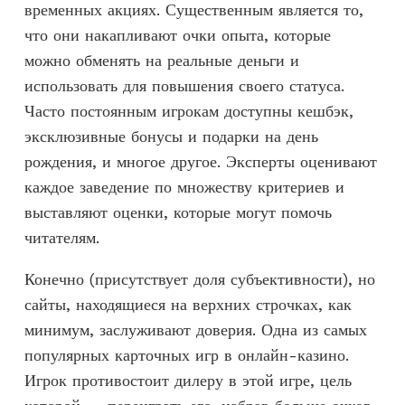
временных акциях. Существенным является то,
что они накапливают очки опыта, которые
можно обменять на реальные деньги и
использовать для повышения своего статуса.
Часто постоянным игрокам доступны кешбэк,
эксклюзивные бонусы и подарки на день
рождения, и многое другое. Эксперты оценивают
каждое заведение по множеству критериев и
выставляют оценки, которые могут помочь
читателям.
Конечно (присутствует доля субъективности), но
сайты, находящиеся на верхних строчках, как
минимум, заслуживают доверия. Одна из самых
популярных карточных игр в онлайн-казино.
Игрок противостоит дилеру в этой игре, цель