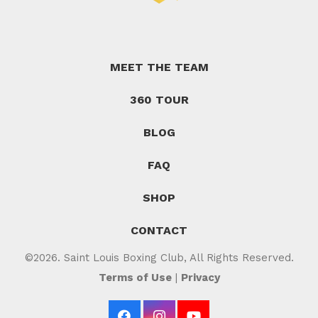
MEET THE TEAM
360 TOUR
BLOG
FAQ
SHOP
CONTACT
©2026. Saint Louis Boxing Club, All Rights Reserved.
Terms of Use
|
Privacy