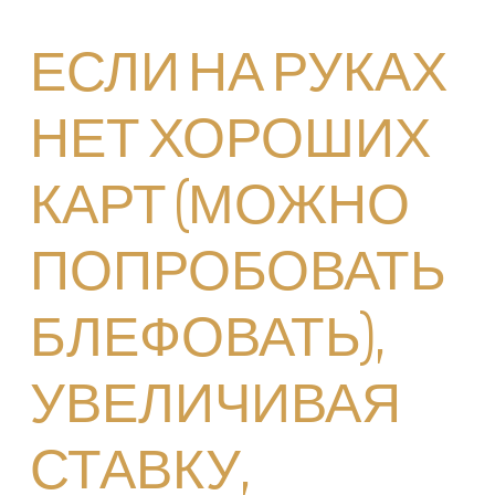
ЕСЛИ НА РУКАХ
НЕТ ХОРОШИХ
КАРТ (МОЖНО
ПОПРОБОВАТЬ
БЛЕФОВАТЬ),
УВЕЛИЧИВАЯ
СТАВКУ,