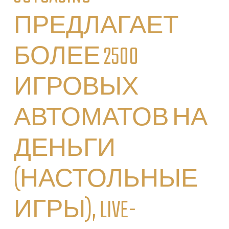
ПРЕДЛАГАЕТ
БОЛЕЕ 2500
ИГРОВЫХ
АВТОМАТОВ НА
ДЕНЬГИ
(НАСТОЛЬНЫЕ
ИГРЫ), LIVE-