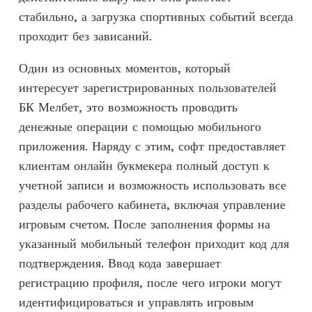
стабильно, а загрузка спортивных событий всегда
проходит без зависаний.
Один из основных моментов, который
интересует зарегистрированных пользователей
БК Мелбет, это возможность проводить
денежные операции с помощью мобильного
приложения. Наряду с этим, софт предоставляет
клиентам онлайн букмекера полный доступ к
учетной записи и возможность использовать все
разделы рабочего кабинета, включая управление
игровым счетом. После заполнения формы на
указанный мобильный телефон приходит код для
подтверждения. Ввод кода завершает
регистрацию профиля, после чего игроки могут
идентифицироваться и управлять игровым