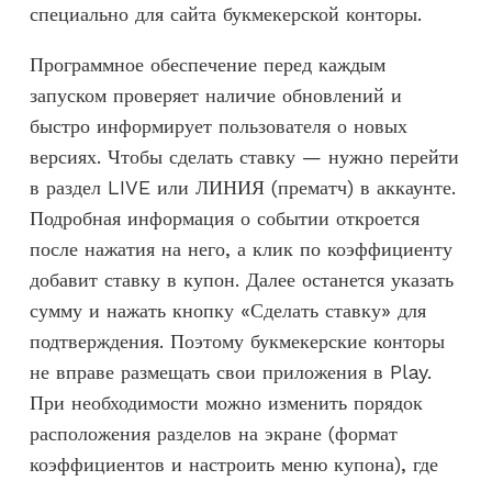
специально для сайта букмекерской конторы.
Программное обеспечение перед каждым
запуском проверяет наличие обновлений и
быстро информирует пользователя о новых
версиях. Чтобы сделать ставку — нужно перейти
в раздел LIVE или ЛИНИЯ (прематч) в аккаунте.
Подробная информация о событии откроется
после нажатия на него, а клик по коэффициенту
добавит ставку в купон. Далее останется указать
сумму и нажать кнопку «Сделать ставку» для
подтверждения. Поэтому букмекерские конторы
не вправе размещать свои приложения в Play.
При необходимости можно изменить порядок
расположения разделов на экране (формат
коэффициентов и настроить меню купона), где