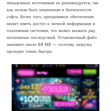
ненадежных источников не рекомендуется, так
как нельзя быть уверенным в безопасности
софта. Более того, программное обеспечение
может иметь доступ к личной информации и
платежным системам, что может вызвать ряд
негативных последствий. Установочный файл
занимает около 68 МБ — поэтому загрузка
проходит очень быстро.