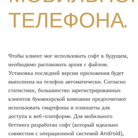
ТЕЛЕФОНА.
Чтобы клиент мог использовать софт в будущем,
необходимо распаковать архив с файлом.
Установка последней версии приложения будет
выполнена на телефон автоматически. Согласно
статистике, большинство зарегистрированных
клиентов букмекерской компании предпочитают
использовать смартфоны и планшеты для
доступа к веб-платформе.
Для мобильного
беттинга разработан софт (который идеально
совместим с операционной системой Android),