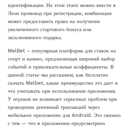
идентификации. На этом этапе можно ввести в
Леон промокод при регистрации, комбинация
может предоставить право на получение
увеличенного стартового бонуса или
эксклюзивного подарка.
MelBet – популярная платформа для ставок на
спорт и казино, предлагающая широкий выбор
событий и привлекательные коэффициенты. В
данной статье мы расскажем, как бесплатно
скачать Melbet, какие преимущества это дает и
что учитывать при использовании приложения.
У игроков не возникает серьезных проблем при
проведении денежный транзакций через
мобильное приложение для Android. Это связано
с тем — что в приложении предусмотрено