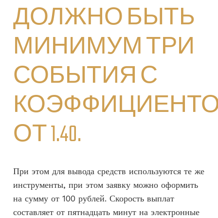
ДОЛЖНО БЫТЬ
МИНИМУМ ТРИ
СОБЫТИЯ С
КОЭФФИЦИЕНТ
ОТ 1.40.
При этом для вывода средств используются те же
инструменты, при этом заявку можно оформить
на сумму от 100 рублей. Скорость выплат
составляет от пятнадцать минут на электронные