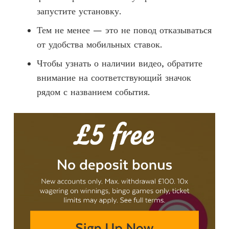
запустите установку.
Тем не менее — это не повод отказываться
от удобства мобильных ставок.
Чтобы узнать о наличии видео, обратите
внимание на соответствующий значок
рядом с названием события.