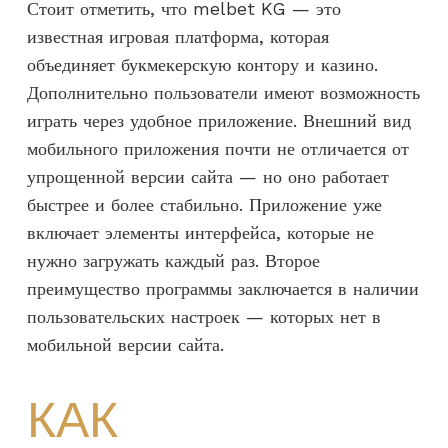
Стоит отметить, что melbet KG — это
известная игровая платформа, которая
объединяет букмекерскую контору и казино.
Дополнительно пользователи имеют возможность
играть через удобное приложение. Внешний вид
мобильного приложения почти не отличается от
упрощенной версии сайта — но оно работает
быстрее и более стабильно. Приложение уже
включает элементы интерфейса, которые не
нужно загружать каждый раз. Второе
преимущество программы заключается в наличии
пользовательских настроек — которых нет в
мобильной версии сайта.
КАК