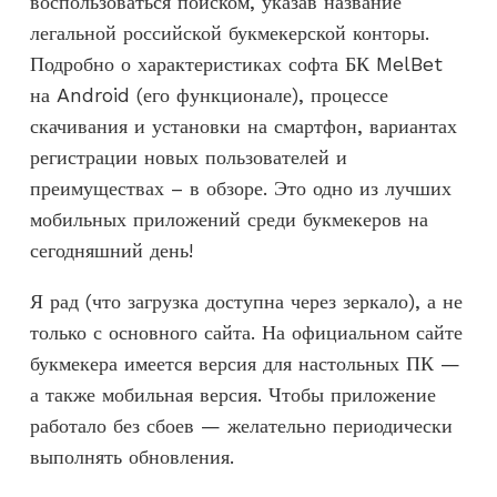
воспользоваться поиском, указав название
легальной российской букмекерской конторы.
Подробно о характеристиках софта БК MelBet
на Android (его функционале), процессе
скачивания и установки на смартфон, вариантах
регистрации новых пользователей и
преимуществах – в обзоре. Это одно из лучших
мобильных приложений среди букмекеров на
сегодняшний день!
Я рад (что загрузка доступна через зеркало), а не
только с основного сайта. На официальном сайте
букмекера имеется версия для настольных ПК —
а также мобильная версия. Чтобы приложение
работало без сбоев — желательно периодически
выполнять обновления.