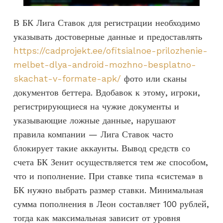
В БК Лига Ставок для регистрации необходимо
указывать достоверные данные и предоставлять
https://cadprojekt.ee/ofitsialnoe-prilozhenie-
melbet-dlya-android-mozhno-besplatno-
skachat-v-formate-apk/
фото или сканы
документов беттера. Вдобавок к этому, игроки,
регистрирующиеся на чужие документы и
указывающие ложные данные, нарушают
правила компании — Лига Ставок часто
блокирует такие аккаунты. Вывод средств со
счета БК Зенит осуществляется тем же способом,
что и пополнение. При ставке типа «система» в
БК нужно выбрать размер ставки. Минимальная
сумма пополнения в Леон составляет 100 рублей,
тогда как максимальная зависит от уровня