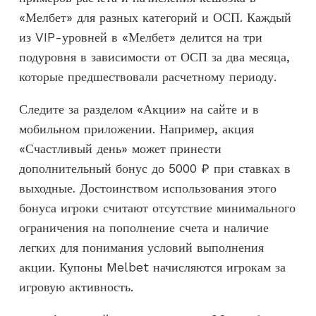
«Мелбет» для разных категорий и ОСП. Каждый
из VIP-уровней в «Мелбет» делится на три
подуровня в зависимости от ОСП за два месяца,
которые предшествовали расчетному периоду.
Следите за разделом «Акции» на сайте и в
мобильном приложении. Например, акция
«Счастливый день» может принести
дополнительный бонус до 5000 ₽ при ставках в
выходные. Достоинством использования этого
бонуса игроки считают отсутствие минимального
ограничения на пополнение счета и наличие
легких для понимания условий выполнения
акции. Купоны Melbet начисляются игрокам за
игровую активность.