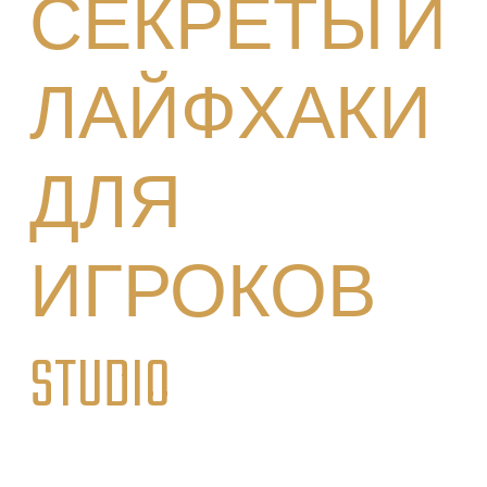
СЕКРЕТЫ И
ЛАЙФХАКИ
ДЛЯ
ИГРОКОВ
STUDIO