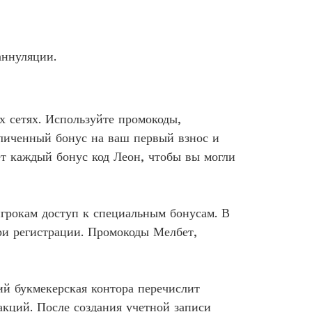
аннуляции.
 сетях. Используйте промокоды,
личенный бонус на ваш первый взнос и
 каждый бонус код Леон, чтобы вы могли
грокам доступ к специальным бонусам. В
ри регистрации. Промокоды Мелбет,
ий букмекерская контора перечислит
акций. После создания учетной записи