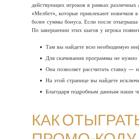
действующих игроков в рамках различных а
«Мелбет», которые привлекают новичков в 
более суммы бонуса. Если после отыгрыша
По завершении этих шагов у игрока появи
Там вы найдете всю необходимую инф
Для скачивания программы не нужно 
Она позволяет рассчитать ставку — н
На этой странице вы найдете исключ
Благодаря подробным данным наши чи
КАК ОТЫГРАТ