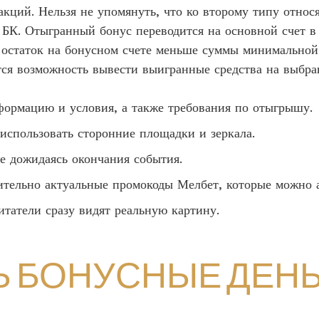
кций. Нельзя не упомянуть, что ко второму типу относ
БК. Отыгранный бонус переводится на основной счет в
 остаток на бонусном счете меньше суммы минимальной 
тся возможность вывести выигранные средства на выбр
ормацию и условия, а также требования по отыгрышу.
использовать сторонние площадки и зеркала.
е дожидаясь окончания события.
ительно актуальные промокоды Мелбет, которые можно а
татели сразу видят реальную картину.
Ь БОНУСНЫЕ ДЕНЬ