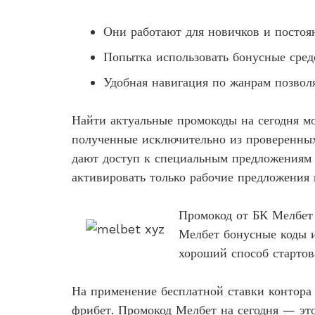
Они работают для новичков и постоя
Попытка использовать бонусные средс
Удобная навигация по жанрам позвол
Найти актуальные промокоды на сегодня м
полученные исключительно из проверенны
дают доступ к специальным предложениям
активировать только рабочие предложения
Промокод от БК Мелбет 
Мелбет бонусные коды и
хороший способ стартов
На применение бесплатной ставки контора 
фрибет. Промокод Мелбет на сегодня — это