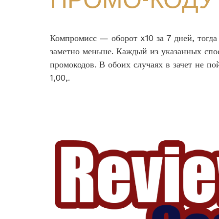
ПРОМО-КОДУ
Компромисс — оборот x10 за 7 дней, тогда
заметно меньше. Каждый из указанных спо
промокодов. В обоих случаях в зачет не п
1,00,.