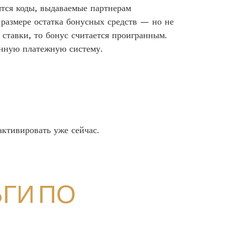
ятся коды, выдаваемые партнерам
 размере остатка бонусных средств — но не
ставки, то бонус считается проигранным.
анную платежную систему.
ктивировать уже сейчас.
ГИ ПО