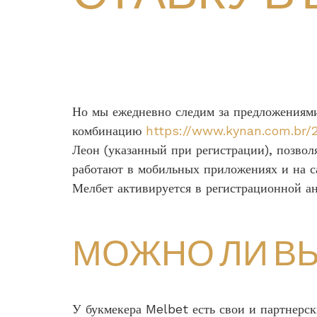
Но мы ежедневно следим за предложениям
комбинацию
https://www.kynan.com.br/
Леон (указанный при регистрации), позво
работают в мобильных приложениях и на са
Мелбет активируется в регистрационной ан
МОЖНО ЛИ В
У букмекера Melbet есть свои и партнерск