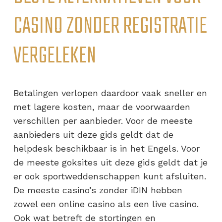
CASINO ZONDER REGISTRATIE
VERGELEKEN
Betalingen verlopen daardoor vaak sneller en
met lagere kosten, maar de voorwaarden
verschillen per aanbieder. Voor de meeste
aanbieders uit deze gids geldt dat de
helpdesk beschikbaar is in het Engels. Voor
de meeste goksites uit deze gids geldt dat je
er ook sportweddenschappen kunt afsluiten.
De meeste casino’s zonder iDIN hebben
zowel een online casino als een live casino.
Ook wat betreft de stortingen en