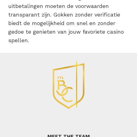
uitbetalingen moeten de voorwaarden
transparant zijn. Gokken zonder verificatie
biedt de mogelijkheid om snel en zonder
gedoe te genieten van jouw favoriete casino
spellen.
MEET THE TEAM