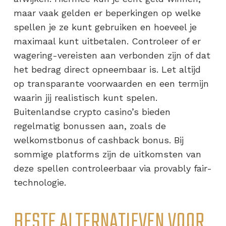
maar vaak gelden er beperkingen op welke
spellen je ze kunt gebruiken en hoeveel je
maximaal kunt uitbetalen. Controleer of er
wagering-vereisten aan verbonden zijn of dat
het bedrag direct opneembaar is. Let altijd
op transparante voorwaarden en een termijn
waarin jij realistisch kunt spelen.
Buitenlandse crypto casino’s bieden
regelmatig bonussen aan, zoals de
welkomstbonus of cashback bonus. Bij
sommige platforms zijn de uitkomsten van
deze spellen controleerbaar via provably fair-
technologie.
BESTE ALTERNATIEVEN VOOR