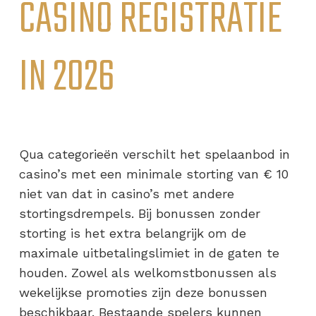
CASINO REGISTRATIE
IN 2026
Qua categorieën verschilt het spelaanbod in
casino’s met een minimale storting van € 10
niet van dat in casino’s met andere
stortingsdrempels. Bij bonussen zonder
storting is het extra belangrijk om de
maximale uitbetalingslimiet in de gaten te
houden. Zowel als welkomstbonussen als
wekelijkse promoties zijn deze bonussen
beschikbaar. Bestaande spelers kunnen