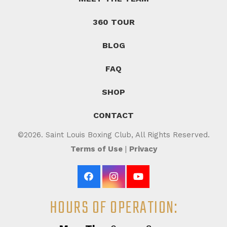
360 TOUR
BLOG
FAQ
SHOP
CONTACT
©2026. Saint Louis Boxing Club, All Rights Reserved.
Terms of Use
|
Privacy
HOURS OF OPERATION: