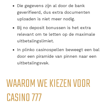
Die gegevens zijn al door de bank
geverifieerd, dus extra documenten
uploaden is niet meer nodig.
Bij no deposit bonussen is het extra
relevant om te letten op de maximale
uitbetalingslimiet.
In plinko casinospellen beweegt een bal
door een piramide van pinnen naar een
uitbetalingsvak.
WAAROM WE KIEZEN VOOR
CASINO 777